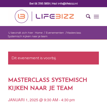
Bel 06 3195 5859 | Mail info@lifebizz.nl
U bevindt zich hier:
Home
/
Evenementen
/
Masterclass
Systemisch kijken naar je team
Dit evenement is voorbij.
MASTERCLASS SYSTEMISCH
KIJKEN NAAR JE TEAM
JANUARI 1, 2025 @ 9:30 AM
-
4:30 pm