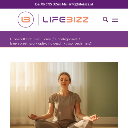
Bel 06 3195 5859 | Mail info@lifebizz.nl
U bevindt zich hier:
Home
/
Uncategorized
/
Is een breathwork opleiding geschikt voor beginners?