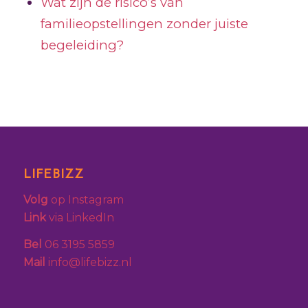
Wat zijn de risico’s van
familieopstellingen zonder juiste
begeleiding?
LIFEBIZZ
Volg
op Instagram
Link
via LinkedIn
Bel
06 3195 5859
Mail
info@lifebizz.nl