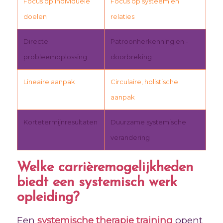
Focus op individuele
Focus op systeem en
doelen
relaties
Directe
Patroonherkenning en -
probleemoplossing
doorbreking
Lineaire aanpak
Circulaire, holistische
aanpak
Kortetermijnresultaten
Duurzame systemische
verandering
Welke carrièremogelijkheden
biedt een systemisch werk
opleiding?
Een
systemische therapie training
opent