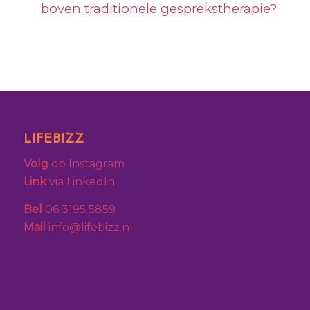
boven traditionele gesprekstherapie?
LIFEBIZZ
Volg
op Instagram
Link
via LinkedIn
Bel
06 3195 5859
Mail
info@lifebizz.nl