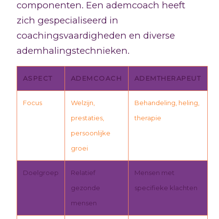
componenten. Een ademcoach heeft
zich gespecialiseerd in
coachingsvaardigheden en diverse
ademhalingstechnieken.
ASPECT
ADEMCOACH
ADEMTHERAPEUT
Focus
Welzijn,
Behandeling, heling,
prestaties,
therapie
persoonlijke
groei
Doelgroep
Relatief
Mensen met
gezonde
specifieke klachten
mensen