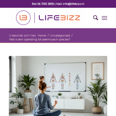
Bel 06 3195 5859 | Mail info@lifebizz.nl
U bevindt zich hier:
Home
/
Uncategorized
/
Wat is een opleiding tot ademcoach precies?