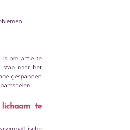
roblemen
d is om actie te
 stap naar het
s hoe gespannen
chaamsdelen.
 lichaam te
arasympathische