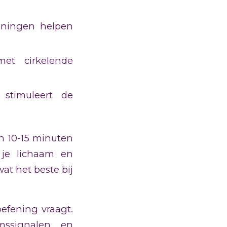
eningen helpen
et cirkelende
stimuleert de
an 10-15 minuten
r je lichaam en
t het beste bij
oefening vraagt.
mssignalen en