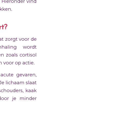
 Hieronder vind
akken.
rt?
at zorgt voor de
emhaling wordt
 zoals cortisol
 voor op actie.
 acute gevaren,
 Je lichaam slaat
 schouders, kaak
door je minder