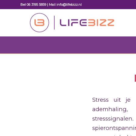
Bel 06 3195 5859 | Mail info@lifebizz.nl
Stress uit j
ademhaling,
stresssignale
spierontspan