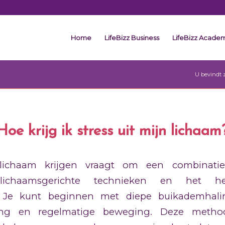
Home
LifeBizz Business
LifeBizz Acade
U bevindt z
Hoe krijg ik stress uit mijn lichaam
e lichaam krijgen vraagt om een combinati
 lichaamsgerichte technieken en het h
n. Je kunt beginnen met diepe buikademhalin
ning en regelmatige beweging. Deze metho