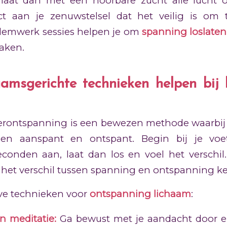
laat dan met een hoorbare zucht alle lucht o
ect aan je zenuwstelsel dat het veilig is om
demwerk sessies helpen je om
spanning loslaten
aken.
amsgerichte technieken helpen bij 
ierontspanning is een bewezen methode waarbij 
epen aanspant en ontspant. Begin bij je voe
econden aan, laat dan los en voel het verschil
m het verschil tussen spanning en ontspanning k
eve technieken voor
ontspanning lichaam
:
n meditatie:
Ga bewust met je aandacht door e