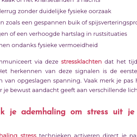
derrug zonder duidelijke fysieke oorzaak
n zoals een gespannen buik of spijsverteringsp
en of een verhoogde hartslag in rustsituaties
men ondanks fysieke vermoeidheid
mmuniceert via deze
stressklachten
dat het tij
et herkennen van deze signalen is de eerste
aten van opgeslagen spanning. Vaak merk je pa
r je bewust aandacht geeft aan verschillende li
k je ademhaling om stress uit je
aling stress
technieken activeren direct je p