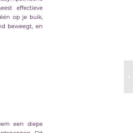
est effectieve
één op je buik,
nd beweegt, en
neem een diepe