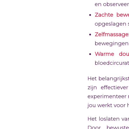
en observeer
Zachte bewe
opgeslagen 
Zelfmassage
bewegingen
Warme dou
bloedcircurat
Het belangrijks
zijn effectiev
experimenteer 
jou werkt voor
Het loslaten va
Door bewuste