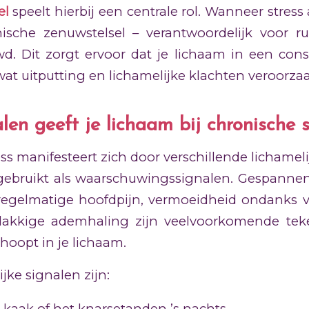
el
speelt hierbij een centrale rol. Wanneer stress
ische zenuwstelsel – verantwoordelijk voor ru
. Dit zorgt ervoor dat je lichaam in een cons
, wat uitputting en lichamelijke klachten veroorzaa
len geeft je lichaam bij chronische s
ss manifesteert zich door verschillende licham
 gebruikt als waarschuwingssignalen. Gespannen
regelmatige hoofdpijn, vermoeidheid ondanks 
lakkige ademhaling zijn veelvoorkomende teke
hoopt in je lichaam.
jke signalen zijn:
je kaak of het knarsetanden ’s nachts