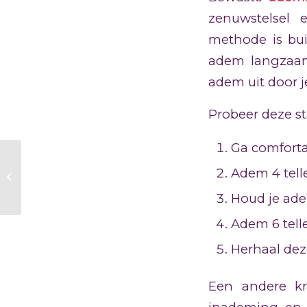
zenuwstelsel 
methode is bui
adem langzaam
adem uit door 
Probeer deze s
Ga comfortab
Wat is het effect van
Adem 4 telle
familieopstellingen?
Houd je ade
Adem 6 telle
Herhaal dez
Een andere kr