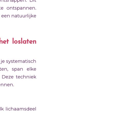
ntsnappen. Dit
 te ontspannen.
een natuurlijke
het loslaten
je systematisch
ten, span elke
. Deze techniek
ennen.
lk lichaamsdeel