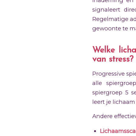
inademing en 
signaleert dir
Regelmatige a
gewoonte te m
Welke licha
van stress?
Progressive sp
alle spiergro
spiergroep 5 s
leert je lichaa
Andere effecti
Lichaamssca