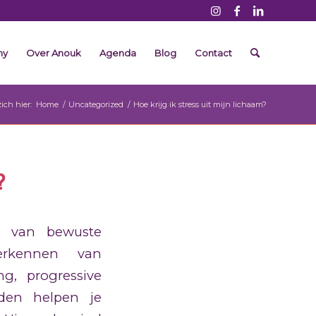
my
Over Anouk
Agenda
Blog
Contact
ich hier:
Home
/
Uncategorized
/
Hoe krijg ik stress uit mijn lichaam?
?
e van bewuste
erkennen van
g, progressive
den helpen je