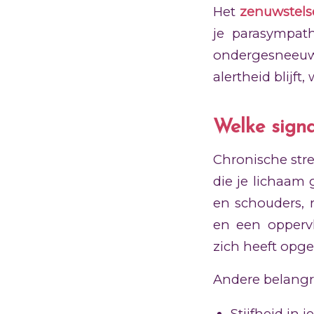
Het
zenuwstels
je parasympath
ondergesneeuwd
alertheid blijft
Welke signa
Chronische stre
die je lichaam
en schouders, 
en een opperv
zich heeft opge
Andere belangri
Stijfheid in 