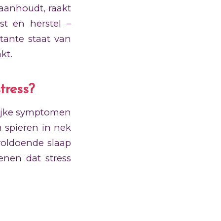
 aanhoudt, raakt
st en herstel –
tante staat van
kt.
tress?
elijke symptomen
 spieren in nek
voldoende slaap
nen dat stress