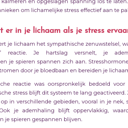
e kalmeren en opgeslagen spanning los te laten.
hnieken om lichamelijke stress effectief aan te p
 er in je lichaam als je stress ervaa
veert je lichaam het sympathische zenuwstelsel, w
cht’ reactie. Je hartslag versnelt, je ad
 en je spieren spannen zich aan. Stresshormonen
tromen door je bloedbaan en bereiden je lichaam
sche reactie was oorspronkelijk bedoeld voor
che stress blijft dit systeem te lang geactiveerd.
p in verschillende gebieden, vooral in je nek,
Ook je ademhaling blijft oppervlakkig, waar
en je spieren gespannen blijven.