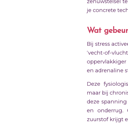
zenuwstelsel t
je concrete tec
Wat gebeurt
Bij stress acti
‘vecht-of-vlu
oppervlakkiger
en adrenaline s
Deze fysiologi
maar bij chronis
deze spanning o
en onderrug. 
zuurstof krijgt 