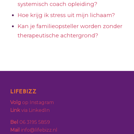
systemisch coach opleiding?
Hoe krijg ik stress uit mijn lichaam?
Kan je familieopsteller worden zonder
therapeutische achtergrond?
LIFEBIZZ
Volg
op Instagram
Link
via LinkedIn
Bel
06 3195 5859
Mail
info@lifebizz.nl