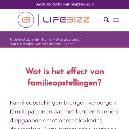
Bel 06 3195 5859 | Mail info@lifebizz.nl
U bevindt zich hier:
Home
/
Uncategorized
/
Wat is het effect van familieopstellingen?
Wat is het effect van
familieopstellingen?
Familieopstellingen brengen verborgen
familiepatronen aan het licht en kunnen
diepgaande emotionele blokkades