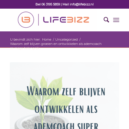
Bel 06 3195 5859 | Mail info@lifebizz.nl
U bevindt zich hier:
Home
/
Uncategorized
/
Waarom zelf blijven groeien en ontwikkelen als ademcoach
zo mega belangrijk...