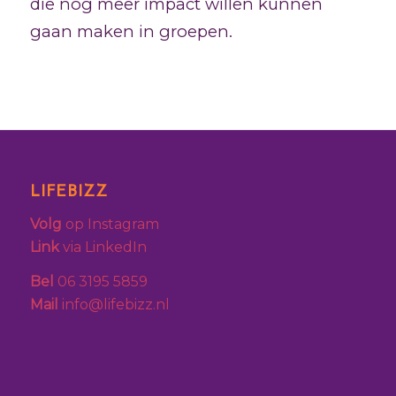
die nog meer impact willen kunnen
gaan maken in groepen.
LIFEBIZZ
Volg
op Instagram
Link
via LinkedIn
Bel
06 3195 5859
Mail
info@lifebizz.nl