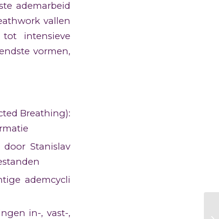
ste ademarbeid
reathwork vallen
tot intensieve
kendste vormen,
ted Breathing):
ormatie
 door Stanislav
oestanden
htige ademcycli
ingen in-, vast-,