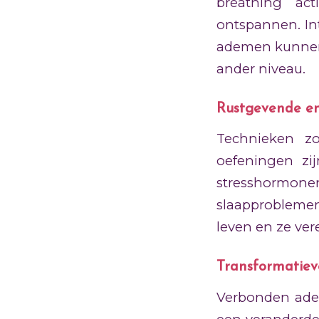
breathing ac
ontspannen. In
ademen kunnen 
ander niveau.
Rustgevende en
Technieken zo
oefeningen zi
stresshormone
slaapproblemen
leven en ze ver
Transformatiev
Verbonden ade