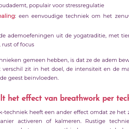
houdademt, populair voor stressregulatie
aling
: een eenvoudige techniek om het zenuw
 de ademoefeningen uit de yogatraditie, met tien
 rust of focus
chnieken gemeen hebben, is dat ze de adem bewu
 verschil zit in het doel, de intensiteit en de 
 de geest beïnvloeden.
lt het effect van breathwork per tec
k-techniek heeft een ander effect omdat ze het 
nier activeren of kalmeren. Rustige techni