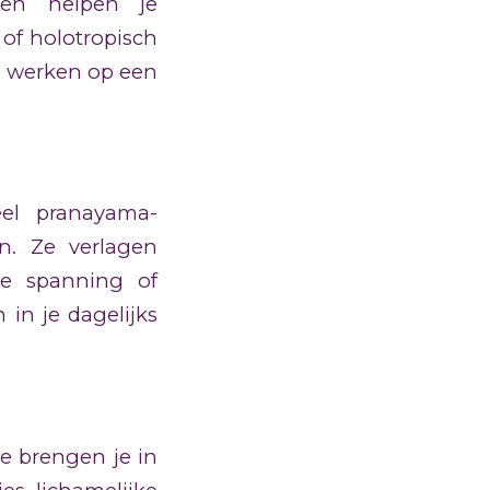
 en helpen je
of holotropisch
n werken op een
eel pranayama-
n. Ze verlagen
te spanning of
in je dagelijks
 brengen je in