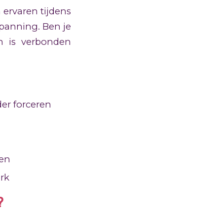
 ervaren tijdens
spanning. Ben je
n is verbonden
er forceren
pen
erk
?