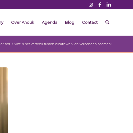
my
Over Anouk
Agenda
Blog
Contact
orized
/
Wat is het verschil tussen breathwork en verbonden ademen?