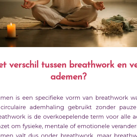
et verschil tussen breathwork en 
ademen?
en is een specifieke vorm van breathwork wa
 circulaire ademhaling gebruikt zonder pauze
eathwork is de overkoepelende term voor alle
nzet om fysieke, mentale of emotionele verander
men valt dus onder breathwork, maar breathw