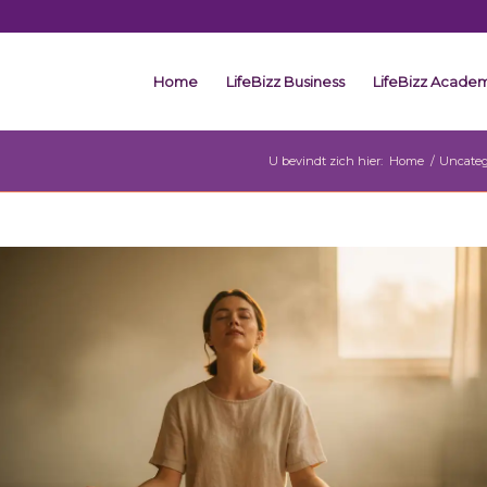
Home
LifeBizz Business
LifeBizz Acade
U bevindt zich hier:
Home
/
Uncateg