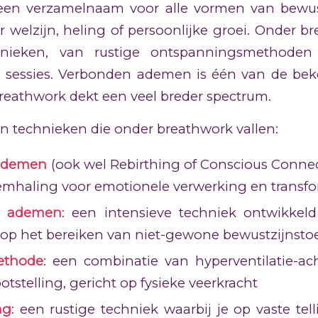
 een verzamelnaam voor alle vormen van bewu
or welzijn, heling of persoonlijke groei. Onder b
chnieken, van rustige ontspanningsmethoden 
e sessies. Verbonden ademen is één van de be
reathwork dekt een veel breder spectrum.
n technieken die onder breathwork vallen:
ademen
(ook wel Rebirthing of Conscious Connec
demhaling voor emotionele verwerking en transf
ch ademen
: een intensieve techniek ontwikkeld
t op het bereiken van niet-gewone bewustzijnst
ethode
: een combinatie van hyperventilatie-ac
tstelling, gericht op fysieke veerkracht
ng
: een rustige techniek waarbij je op vaste tell