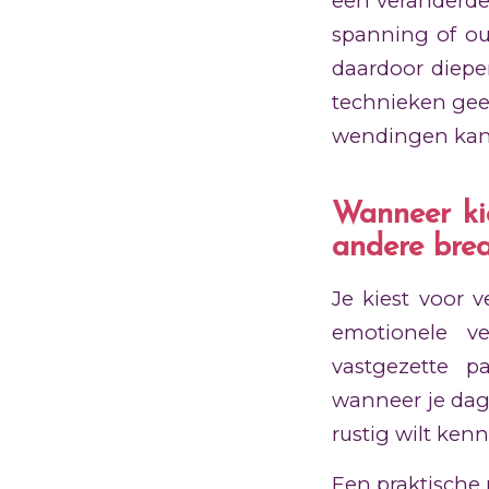
een veranderde 
spanning of ou
daardoor dieper
technieken gee
wendingen ka
Wanneer ki
andere bre
Je kiest voor
emotionele ve
vastgezette p
wanneer je dagel
rustig wilt ke
Een praktische r