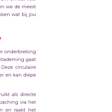
den we de meest
ken wat bij jou
?
er onderbreking
uitademing gaat
Deze circulaire
er en kan diepe
kt als directe
oaching via het
n en raakt het