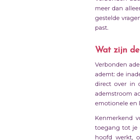
meer dan allee
gestelde vrage
past.
Wat zijn d
Verbonden adem
ademt: de inad
direct over in
ademstroom act
emotionele en l
Kenmerkend vo
toegang tot je
hoofd werkt, 