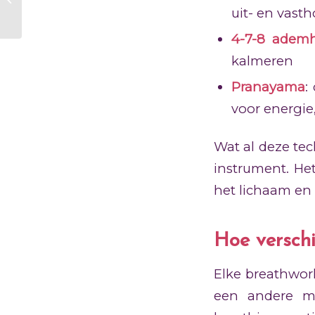
uit- en vast
traumaverwerking?
4-7-8 ademh
kalmeren
Pranayama
:
voor energie,
Wat al deze te
instrument. Het
het lichaam en
Hoe verschi
Elke breathwor
een andere ma