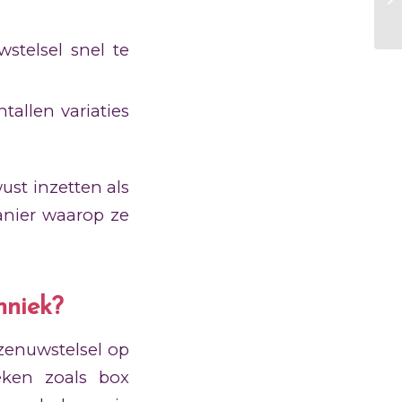
stelsel snel te
tallen variaties
st inzetten als
manier waarop ze
hniek?
zenuwstelsel op
eken zoals box