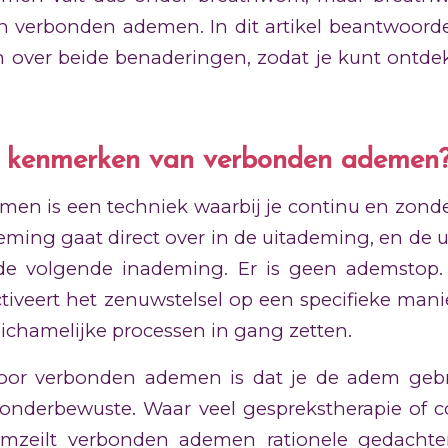
n verbonden ademen. In dit artikel beantwoor
n over beide benaderingen, zodat je kunt ontdek
e kenmerken van verbonden ademen
en is een techniek waarbij je continu en zond
eming gaat direct over in de uitademing, en de 
 de volgende inademing. Er is geen ademstop. 
iveert het zenuwstelsel op een specifieke mani
ichamelijke processen in gang zetten.
or verbonden ademen is dat je de adem gebrui
 onderbewuste. Waar veel gesprekstherapie of c
omzeilt verbonden ademen rationele gedachte