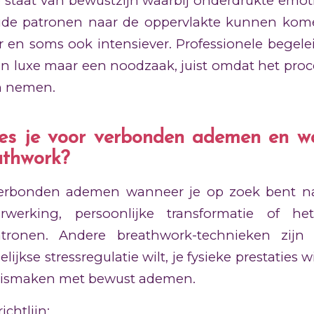
staat van bewustzijn waarbij onderdrukte emoti
de patronen naar de oppervlakte kunnen komen
 en soms ook intensiever. Professionele begelei
n luxe maar een noodzaak, juist omdat het pro
n nemen.
es je voor verbonden ademen en w
athwork?
 verbonden ademen wanneer je op zoek bent n
rwerking, persoonlijke transformatie of he
atronen. Andere breathwork-technieken zijn 
ijkse stressregulatie wilt, je fysieke prestaties w
nnismaken met bewust ademen.
ichtlijn: