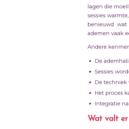
lagen die moeil
sessies warmte,
benieuwd wa
ademen vaak ee
Andere kenmer
De ademhalin
Sessies wor
De techniek 
Het proces k
Integratie n
Wat valt er