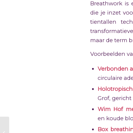
Breathwork is
die je inzet vo
tientallen te
transformatiev
maar de term b
Voorbeelden va
Verbonden 
circulaire a
Holotropis
Grof, gerich
Wim Hof m
en koude bloo
Hoe zet je
Box breathi
breathwork in bij