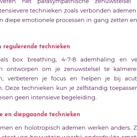
tiveren het parasympathische zenuwstelsel
tensievere technieken zoals verbonden ademen 
diepe emotionele processen in gang zetten e
 regulerende technieken
als box breathing, 4-7-8 ademhaling en v
jn ontworpen om je zenuwstelsel te kalmere
n, verbeteren je focus en helpen je bij acu
. Deze technieken kun je zelfstandig toepassen 
eisen geen intensieve begeleiding.
e en diepgaande technieken
men en holotropisch ademen werken anders. Ze