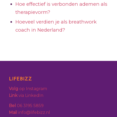
Hoe effectief is verbonden ademen als
therapievorm?
Hoeveel verdien je als breathwork
coach in Nederland?
LIFEBIZZ
Volg
op Instagram
Link
via LinkedIn
Bel
06 3195 5859
Mail
info@lifebizz.nl