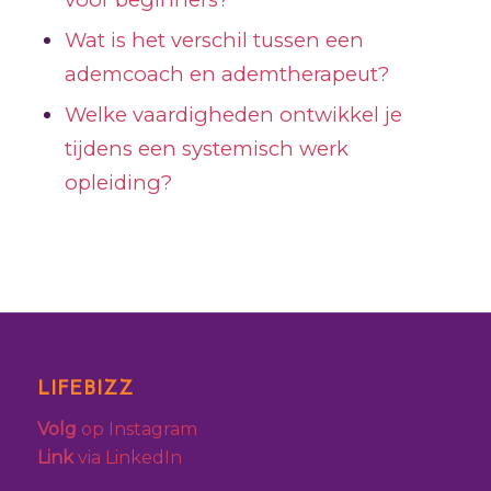
Wat is het verschil tussen een
ademcoach en ademtherapeut?
Welke vaardigheden ontwikkel je
tijdens een systemisch werk
opleiding?
LIFEBIZZ
Volg
op Instagram
Link
via LinkedIn